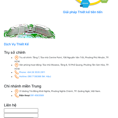
Giải pháp Thiết kế tiên tiến
Dịch Vụ Thiết Kế
Trụ sở chính
Trụ sở chính: Tầng 7, Tòa nhà Centre Point, 106 Nguyễn Văn Trỗi, Phường Phú Nhuận, TP.
HCM.
Văn phòng hoạt động: Tòa nhà Waseco, Tầng 6, 10 Phổ Quang, Phường Tân Sơn Hòa, TP.
HCM.
Phone: +84 28 3535 2911
Hotline: 090 7136388 (Mr. Hậu)
Chi nhánh miền Trung
31 đường Trà Bồng Khời Nghĩa, Phường Nghĩa Chánh, TP. Quãng Ngải, Việt Nam.
Điện thoại
091 4563569
Liên hệ