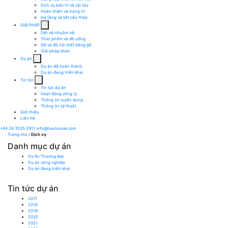
Dịch vụ bảo trì và cải tạo
Hoàn thiện và trang trí
Hạ tầng và kết cấu thép
GIẢI PHÁP
Dệt và nhuộm vải
Thực phẩm và đồ uống
Gỗ và đồ nội thất bằng gỗ
Giải pháp khác
Dự án
Dự án đã hoàn thành
Dự án đang triển khai
Tin tức
Tin tức dự án
Hoạt động công ty
Thông tin tuyển dụng
Thông tin kỹ thuật
Giới thiệu
Liên hệ
+84 28 3535 2911
info@hauhouse.com
Trang chủ
/
Dịch vụ
Danh mục dự án
Dự Án Thương Mại
Dự án công nghiệp
Dự án đang triển khai
Tin tức dự án
2017
2018
2019
2020
2021