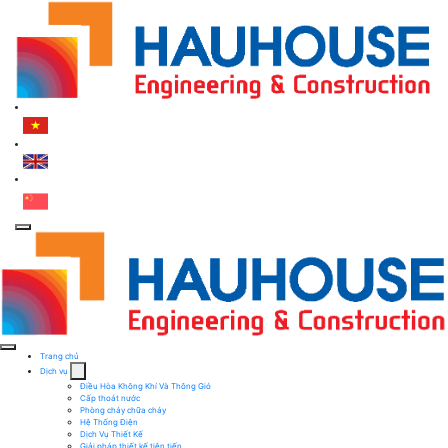
Trang chủ
Dịch vụ
Điều Hòa Không Khí Và Thông Gió
Cấp thoát nước
Phòng cháy chữa cháy
Hệ Thống Điện
Dịch Vụ Thiết Kế
Giải pháp thiết kế tiên tiến