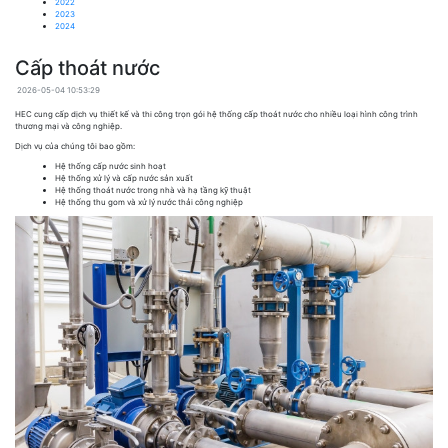
2022
2023
2024
Cấp thoát nước
2026-05-04 10:53:29
HEC
cung cấp dịch vụ thiết kế và thi công trọn gói hệ thống cấp thoát nước cho nhiều loại hình công trình
thương mại và công nghiệp.
Dịch vụ của chúng tôi bao gồm:
Hệ thống cấp nước sinh hoạt
Hệ thống xử lý và cấp nước sản xuất
Hệ thống thoát nước trong nhà và hạ tầng kỹ thuật
Hệ thống thu gom và xử lý nước thải công nghiệp